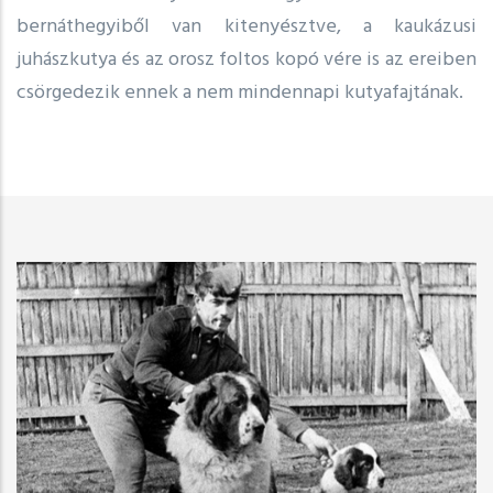
bernáthegyiből van kitenyésztve, a kaukázusi
juhászkutya és az orosz foltos kopó vére is az ereiben
csörgedezik ennek a nem mindennapi kutyafajtának.