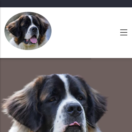
Ugrás
a
tartalomra