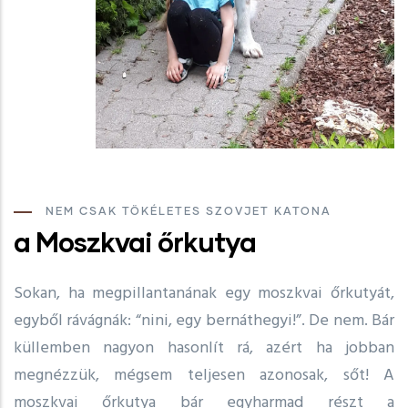
NEM CSAK TÖKÉLETES SZOVJET KATONA
a Moszkvai őrkutya
Sokan, ha megpillantanának egy moszkvai őrkutyát,
egyből rávágnák: “nini, egy bernáthegyi!”. De nem. Bár
küllemben nagyon hasonlít rá, azért ha jobban
megnézzük, mégsem teljesen azonosak, sőt! A
moszkvai őrkutya bár egyharmad részt a