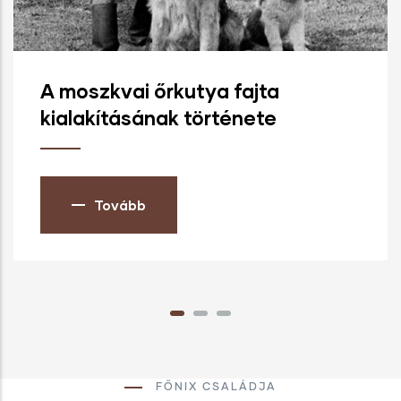
A moszkvai őrkutya fajta
kialakításának története
Tovább
FŐNIX CSALÁDJA